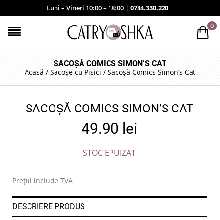
Luni – Vineri 10:00 – 18:00 |
0784.330.220
0
SACOȘĂ COMICS SIMON’S CAT
Acasă
/
Sacoșe cu Pisici
/
Sacoșă Comics Simon’s Cat
SACOȘĂ COMICS SIMON’S CAT
49.90
lei
STOC EPUIZAT
Prețul include TVA
DESCRIERE PRODUS