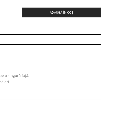
ADAUGĂ ÎN COȘ
pe o singură față.
pălari.