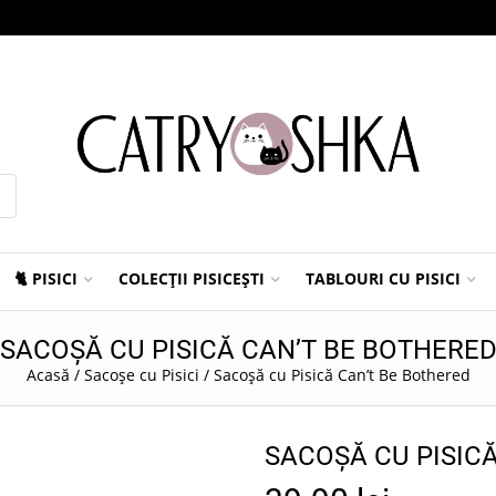
🐈 PISICI
COLECȚII PISICEȘTI
TABLOURI CU PISICI
SACOȘĂ CU PISICĂ CAN’T BE BOTHERE
Acasă
/
Sacoșe cu Pisici
/
Sacoșă cu Pisică Can’t Be Bothered
SACOȘĂ CU PISIC