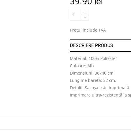
39.90
lei
Quantity
.
Prețul include TVA
DESCRIERE PRODUS
Material: 100% Poliester
Culoare: Alb
Dimensiuni: 38×40 cm.
Lungime baretă: 32 cm.
Detalii: Sacoșa este imprimată 
Imprimare ultra-rezistentă la s