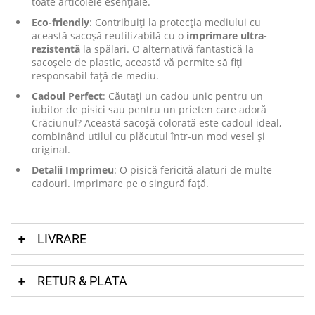
toate articolele esențiale.
Eco-friendly
: Contribuiți la protecția mediului cu
această sacoșă reutilizabilă cu o
imprimare ultra-
rezistentă
la spălari. O alternativă fantastică la
sacoșele de plastic, această vă permite să fiți
responsabil față de mediu.
Cadoul Perfect
: Căutați un cadou unic pentru un
iubitor de pisici sau pentru un prieten care adoră
Crăciunul? Această sacoșă colorată este cadoul ideal,
combinând utilul cu plăcutul într-un mod vesel și
original.
Detalii Imprimeu
: O pisică fericită alaturi de multe
cadouri. Imprimare pe o singură față.
LIVRARE
RETUR & PLATA