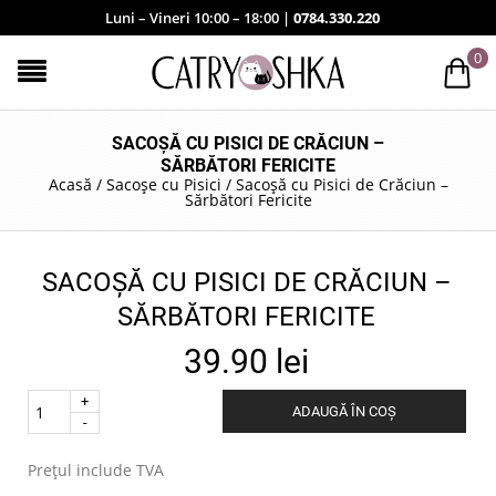
Luni – Vineri 10:00 – 18:00 |
0784.330.220
0
SACOȘĂ CU PISICI DE CRĂCIUN –
SĂRBĂTORI FERICITE
Acasă
/
Sacoșe cu Pisici
/
Sacoșă cu Pisici de Crăciun –
Sărbători Fericite
SACOȘĂ CU PISICI DE CRĂCIUN –
SĂRBĂTORI FERICITE
39.90
lei
Quantity
ADAUGĂ ÎN COȘ
.
Prețul include TVA