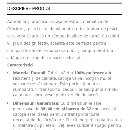
DESCRIERE PRODUS
Adorabilă și practică, sacoșa noastră cu tematică de
Crăciun și pisici este ideală pentru orice iubitor de pisici
care vrea să aducă un zâmbet în zilele de iarnă. Cu culori
vii și un design festiv, aceasta este perfectă pentru
cumpărăturile de sărbători sau pur și simplu pentru a
adăuga un strop de culoare zilelor tale.
Caracteristici
:
Material Durabil
: Fabricată din
100% poliester alb
rezistent și de calitate, sacoșa vă va însoți în multe
sezoane de sărbătoare. Este perfectă pentru
cumpărături, transportul cadourilor sau pur și simplu
ca un accesoriu vesel pentru zilele de iarnă.
Dimensiuni Generoase
: Cu dimensiunile sale
generoase de
38×40 cm. și bareta de 32 cm.
, această
sacoșă este ideală pentru a transporta toate
necesitățile de sărbătoare. Fie că mergeți la piață sau la
o întâlnire cu prietenii, veți avea suficient spațiu pentru