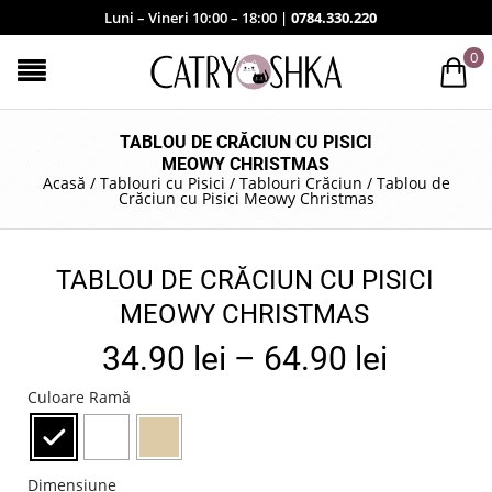
Luni – Vineri 10:00 – 18:00 |
0784.330.220
0
TABLOU DE CRĂCIUN CU PISICI
MEOWY CHRISTMAS
Acasă
/
Tablouri cu Pisici
/
Tablouri Crăciun
/
Tablou de
Crăciun cu Pisici Meowy Christmas
TABLOU DE CRĂCIUN CU PISICI
MEOWY CHRISTMAS
34.90
lei
–
64.90
lei
Culoare Ramă
Dimensiune