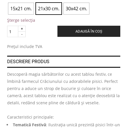
15x21 cm.
21x30 cm.
30x42 cm.
Șterge selecția
Quantity
ADAUGĂ ÎN COȘ
.
Prețul include TVA
DESCRIERE PRODUS
Descoperă magia sărbătorilor cu acest tablou festiv, ce
îmbină farmecul Crăciunului cu adorabilele pisici. Perfect
pentru a aduce un strop de bucurie și culoare în orice
cameră, acest tablou este realizat cu o atenție deosebită la
detalii, redând scene pline de căldură și veselie.
Caracteristici principale:
Tematică Festivă
: Ilustrația unică prezintă pisici într-un