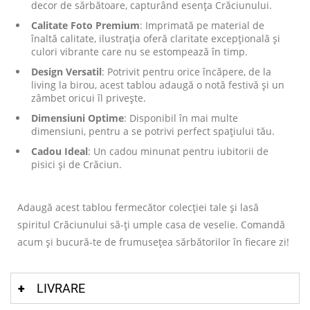
decor de sărbătoare, capturând esența Crăciunului.
Calitate Foto Premium
: Imprimată pe material de
înaltă calitate, ilustrația oferă claritate excepțională și
culori vibrante care nu se estompează în timp.
Design Versatil
: Potrivit pentru orice încăpere, de la
living la birou, acest tablou adaugă o notă festivă și un
zâmbet oricui îl privește.
Dimensiuni Optime
: Disponibil în mai multe
dimensiuni, pentru a se potrivi perfect spațiului tău.
Cadou Ideal
: Un cadou minunat pentru iubitorii de
pisici și de Crăciun.
Adaugă acest tablou fermecător colecției tale și lasă
spiritul Crăciunului să-ți umple casa de veselie. Comandă
acum și bucură-te de frumusețea sărbătorilor în fiecare zi!
LIVRARE