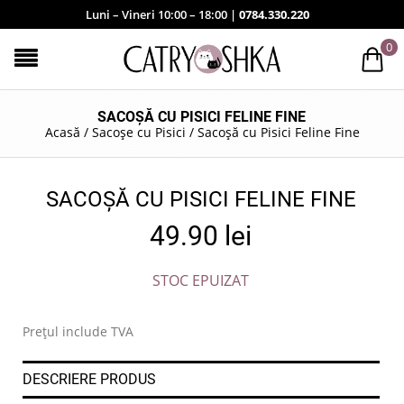
Luni – Vineri 10:00 – 18:00 |
0784.330.220
0
SACOȘĂ CU PISICI FELINE FINE
Acasă
/
Sacoșe cu Pisici
/
Sacoșă cu Pisici Feline Fine
SACOȘĂ CU PISICI FELINE FINE
49.90
lei
STOC EPUIZAT
Prețul include TVA
DESCRIERE PRODUS