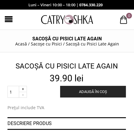
Luni – Vineri 10:00 – 18:00 |
0784.330.220
0
SACOȘĂ CU PISICI LATE AGAIN
Acasă
/
Sacoșe cu Pisici
/
Sacoșă cu Pisici Late Again
SACOȘĂ CU PISICI LATE AGAIN
39.90
lei
Quantity
ADAUGĂ ÎN COȘ
.
Prețul include TVA
DESCRIERE PRODUS