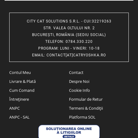
CITY CAT SOLUTIONS S.R.L. - CUI:32219263
STR. VALEA OLTULUI NR. 2
BUCUREȘTI, ROMÂNIA (SEDIU SOCIAL)
TELEFON
: 0784.330.220
PROGRAM
: LUNI - VINERI: 10-18
EMAIL
:
CONTACT[AT]CATRYOSHKA.RO
Contul Meu
Contact
Livrare & Plată
Despre Noi
Cum Comand
Cookie Info
Întreținere
Formular de Retur
ANPC
Termeni & Condiții
ANPC - SAL
Platforma SOL