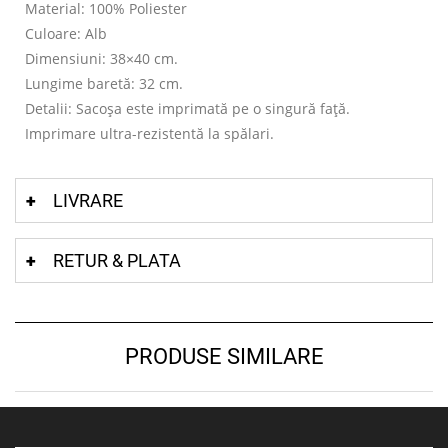
Material: 100% Poliester
Culoare: Alb
Dimensiuni: 38×40 cm.
Lungime baretă: 32 cm.
Detalii: Sacoșa este imprimată pe o singură față.
Imprimare ultra-rezistentă la spălari.
LIVRARE
RETUR & PLATA
PRODUSE SIMILARE