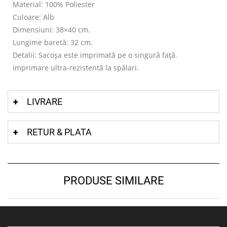
Material: 100% Poliester
Culoare: Alb
Dimensiuni: 38×40 cm.
Lungime baretă: 32 cm.
Detalii: Sacoșa este imprimată pe o singură față.
Imprimare ultra-rezistentă la spălari.
LIVRARE
RETUR & PLATA
PRODUSE SIMILARE