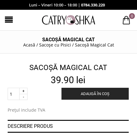
Luni – Vineri 10:00 – 18:00 |
0784.330.220
0
SACOȘĂ MAGICAL CAT
Acasă
/
Sacoșe cu Pisici
/
Sacoșă Magical Cat
SACOȘĂ MAGICAL CAT
39.90
lei
Quantity
ADAUGĂ ÎN COȘ
.
Prețul include TVA
DESCRIERE PRODUS