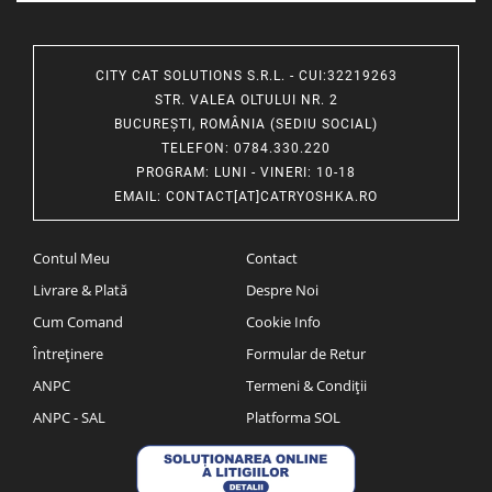
CITY CAT SOLUTIONS S.R.L. - CUI:32219263
STR. VALEA OLTULUI NR. 2
BUCUREȘTI, ROMÂNIA (SEDIU SOCIAL)
TELEFON
: 0784.330.220
PROGRAM
: LUNI - VINERI: 10-18
EMAIL
:
CONTACT[AT]CATRYOSHKA.RO
Contul Meu
Contact
Livrare & Plată
Despre Noi
Cum Comand
Cookie Info
Întreținere
Formular de Retur
ANPC
Termeni & Condiții
ANPC - SAL
Platforma SOL