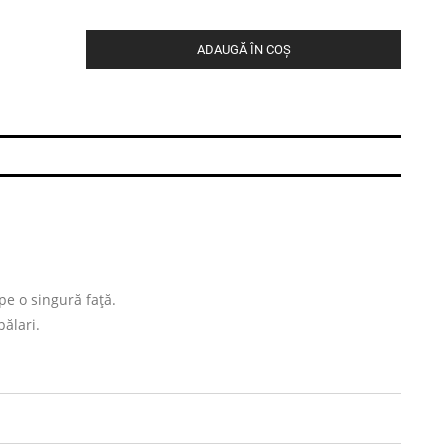
ADAUGĂ ÎN COȘ
pe o singură față.
pălari.