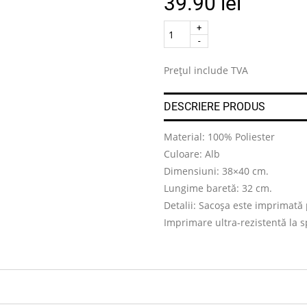
39.90
lei
Quantity
.
Prețul include TVA
DESCRIERE PRODUS
Material: 100% Poliester
Culoare: Alb
Dimensiuni: 38×40 cm.
Lungime baretă: 32 cm.
Detalii: Sacoșa este imprimată 
Imprimare ultra-rezistentă la s