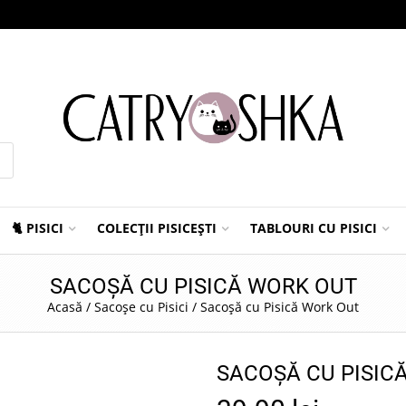
🐈 PISICI
COLECȚII PISICEȘTI
TABLOURI CU PISICI
SACOȘĂ CU PISICĂ WORK OUT
Acasă
/
Sacoșe cu Pisici
/
Sacoșă cu Pisică Work Out
SACOȘĂ CU PISIC