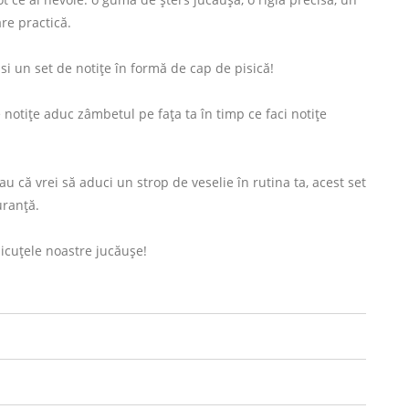
are practică.
si un set de notițe în formă de cap de pisică!
 notițe aduc zâmbetul pe fața ta în timp ce faci notițe
sau că vrei să aduci un strop de veselie în rutina ta, acest set
uranță.
sicuțele noastre jucăușe!