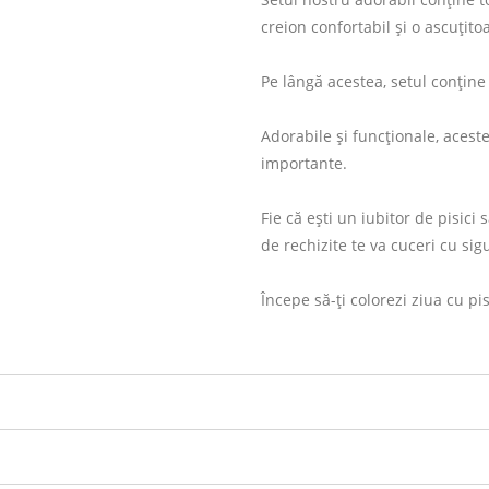
creion confortabil și o ascuțito
Pe lângă acestea, setul conține 
Adorabile și funcționale, aceste
importante.
Fie că ești un iubitor de pisici 
de rechizite te va cuceri cu sig
Începe să-ți colorezi ziua cu pi