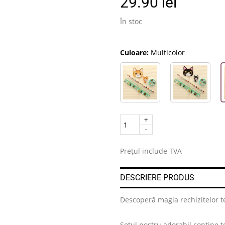
29.90
lei
În stoc
Culoare:
Multicolor
Quantity
.
Prețul include TVA
DESCRIERE PRODUS
Descoperă magia rechizitelor te
Setul nostru adorabil conține to