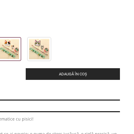
ADAUGĂ ÎN COȘ
matice cu pisici!
t ce ai nevoie: o guma de șters jucăușă, o riglă precisă, un