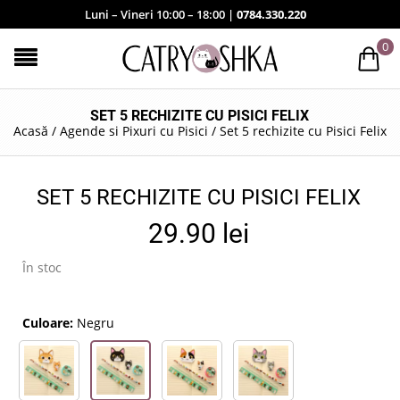
Luni – Vineri 10:00 – 18:00 |
0784.330.220
0
SET 5 RECHIZITE CU PISICI FELIX
Acasă
/
Agende si Pixuri cu Pisici
/
Set 5 rechizite cu Pisici Felix
SET 5 RECHIZITE CU PISICI FELIX
29.90
lei
În stoc
Culoare:
Negru