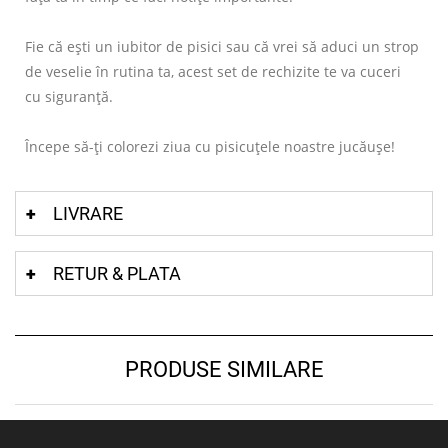
Fie că ești un iubitor de pisici sau că vrei să aduci un strop
de veselie în rutina ta, acest set de rechizite te va cuceri
cu siguranță.
Începe să-ți colorezi ziua cu pisicuțele noastre jucăușe!
LIVRARE
RETUR & PLATA
PRODUSE SIMILARE