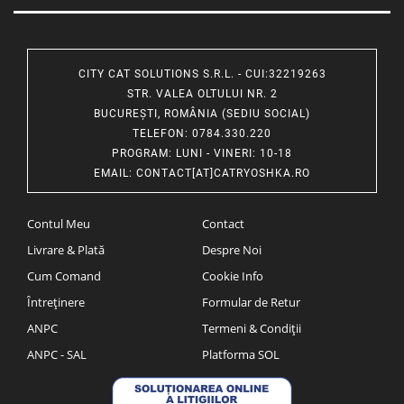
CITY CAT SOLUTIONS S.R.L. - CUI:32219263
STR. VALEA OLTULUI NR. 2
BUCUREȘTI, ROMÂNIA (SEDIU SOCIAL)
TELEFON
: 0784.330.220
PROGRAM
: LUNI - VINERI: 10-18
EMAIL
:
CONTACT[AT]CATRYOSHKA.RO
Contul Meu
Contact
Livrare & Plată
Despre Noi
Cum Comand
Cookie Info
Întreținere
Formular de Retur
ANPC
Termeni & Condiții
ANPC - SAL
Platforma SOL