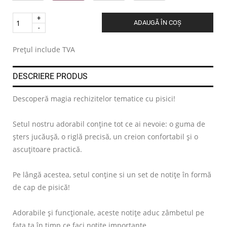
Quantity
ADAUGĂ ÎN COȘ
.
Prețul include TVA
DESCRIERE PRODUS
Descoperă magia rechizitelor tematice cu pisici!
Setul nostru adorabil conține tot ce ai nevoie: o guma de
șters jucăușă, o riglă precisă, un creion confortabil și o
ascuțitoare practică.
Pe lângă acestea, setul conține si un set de notițe în formă
de cap de pisică!
Adorabile și funcționale, aceste notițe aduc zâmbetul pe
fața ta în timp ce faci notițe importante.