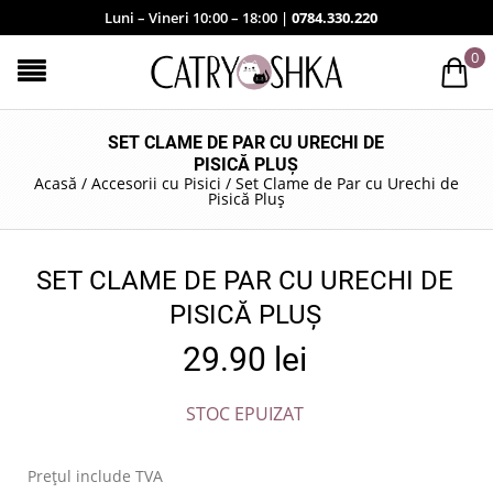
Luni – Vineri 10:00 – 18:00 |
0784.330.220
0
SET CLAME DE PAR CU URECHI DE
PISICĂ PLUȘ
Acasă
/
Accesorii cu Pisici
/
Set Clame de Par cu Urechi de
Pisică Pluș
SET CLAME DE PAR CU URECHI DE
PISICĂ PLUȘ
29.90
lei
STOC EPUIZAT
Prețul include TVA