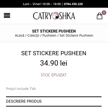
Luni – Vineri 10:00 – 18:00 |
0784.330.220
0
SET STICKERE PUSHEEN
Acasă
/
Colecții
/
Pusheen
/
Set Stickere Pusheen
SET STICKERE PUSHEEN
34.90
lei
STOC EPUIZAT
Prețul include TVA
DESCRIERE PRODUS