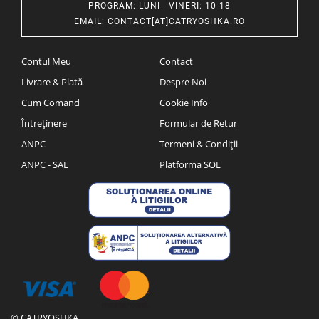
PROGRAM
: LUNI - VINERI: 10-18
EMAIL
:
CONTACT[AT]CATRYOSHKA.RO
Contul Meu
Contact
Livrare & Plată
Despre Noi
Cum Comand
Cookie Info
Întreținere
Formular de Retur
ANPC
Termeni & Condiții
ANPC - SAL
Platforma SOL
© CATRYOSHKA