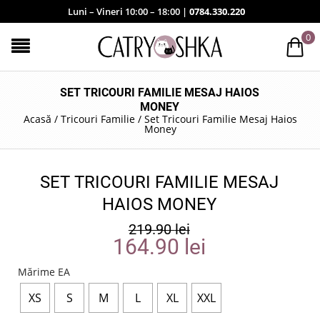
Luni – Vineri 10:00 – 18:00 |
0784.330.220
0
SET TRICOURI FAMILIE MESAJ HAIOS
MONEY
Acasă
/
Tricouri Familie
/
Set Tricouri Familie Mesaj Haios
Money
SET TRICOURI FAMILIE MESAJ
HAIOS MONEY
219.90
lei
164.90
lei
Mărime EA
XS
S
M
L
XL
XXL