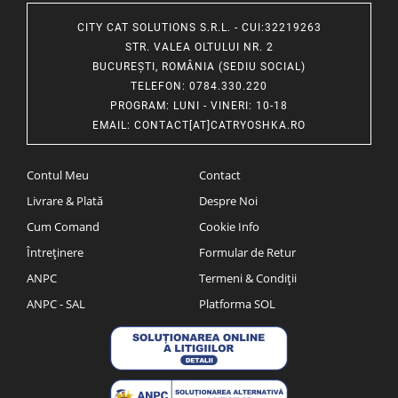
CITY CAT SOLUTIONS S.R.L. - CUI:32219263
STR. VALEA OLTULUI NR. 2
BUCUREȘTI, ROMÂNIA (SEDIU SOCIAL)
TELEFON
: 0784.330.220
PROGRAM
: LUNI - VINERI: 10-18
EMAIL
:
CONTACT[AT]CATRYOSHKA.RO
Contul Meu
Contact
Livrare & Plată
Despre Noi
Cum Comand
Cookie Info
Întreținere
Formular de Retur
ANPC
Termeni & Condiții
ANPC - SAL
Platforma SOL