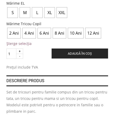
Mărime EL
S
M
L
XL
XXL
Mărime Tricou Copil
2 Ani
4 Ani
6 Ani
8 Ani
10 Ani
12 Ani
Șterge selecția
Quantity
ADAUGĂ ÎN COȘ
.
Prețul include TVA
DESCRIERE PRODUS
Set de tricouri pentru familie compus din un tricou pentru
tata, un tricou pentru mama si un tricou pentru copil.
Modelul este potrivit pentru o petrecere in familie sau o
plimbare in parc.