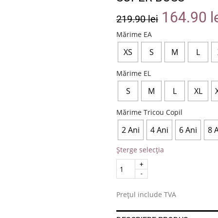
164.90
l
219.90
lei
Mărime EA
XS
S
M
L
Mărime EL
S
M
L
XL
Mărime Tricou Copil
2 Ani
4 Ani
6 Ani
8 
Șterge selecția
Quantity
.
Prețul include TVA