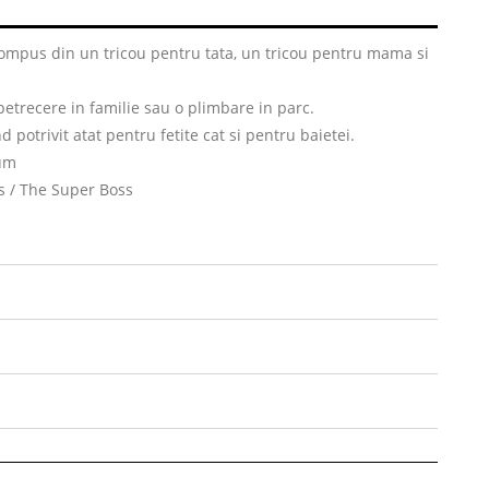
 compus din un tricou pentru tata, un tricou pentru mama si
petrecere in familie sau o plimbare in parc.
nd potrivit atat pentru fetite cat si pentru baietei.
um
s / The Super Boss