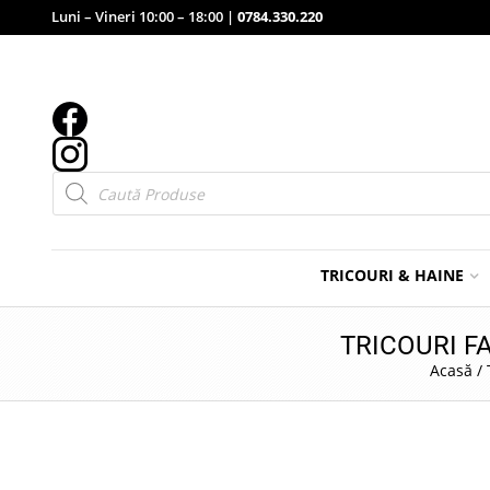
Luni – Vineri 10:00 – 18:00 |
0784.330.220
Products
search
TRICOURI & HAINE
TRICOURI F
Acasă
/