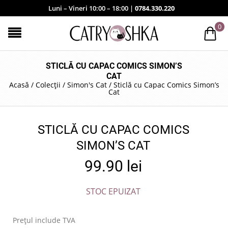
Luni – Vineri 10:00 – 18:00 |
0784.330.220
0
STICLĂ CU CAPAC COMICS SIMON’S
CAT
Acasă
/
Colecții
/
Simon's Cat
/
Sticlă cu Capac Comics Simon’s
Cat
STICLĂ CU CAPAC COMICS
SIMON’S CAT
99.90
lei
STOC EPUIZAT
Prețul include TVA