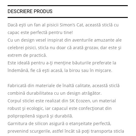
DESCRIERE PRODUS
Dacă ești un fan al pisicii Simon’s Cat, această sticlă cu
capac este perfectă pentru tine!
Cu un design vesel inspirat din aventurile amuzante ale
celebrei pisici, sticla nu doar că arată grozav, dar este și
extrem de practică.
Este ideală pentru a-ți menține băuturile preferate la
îndemână, fie că ești acasă, la birou sau în mișcare.
Fabricată din materiale de înaltă calitate, această sticlă
combină durabilitatea cu un design atrăgător.
Corpul sticlei este realizat din SK Ecozen, un material
robust și ecologic, iar capacul este confecționat din
polipropilenă sigură și durabilă.
Garnitura de silicon asigură o etanșeitate perfectă,
prevenind scurgerile, astfel încât să poți transporta sticla