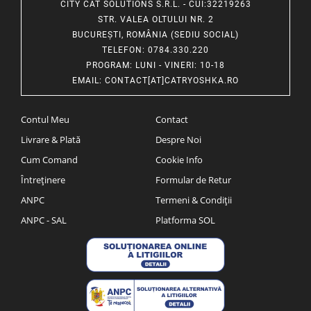
CITY CAT SOLUTIONS S.R.L. - CUI:32219263
STR. VALEA OLTULUI NR. 2
BUCUREȘTI, ROMÂNIA (SEDIU SOCIAL)
TELEFON
: 0784.330.220
PROGRAM
: LUNI - VINERI: 10-18
EMAIL
:
CONTACT[AT]CATRYOSHKA.RO
Contul Meu
Contact
Livrare & Plată
Despre Noi
Cum Comand
Cookie Info
Întreținere
Formular de Retur
ANPC
Termeni & Condiții
ANPC - SAL
Platforma SOL