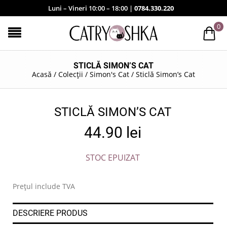
Luni – Vineri 10:00 – 18:00 |
0784.330.220
0
STICLĂ SIMON’S CAT
Acasă
/
Colecții
/
Simon's Cat
/
Sticlă Simon’s Cat
STICLĂ SIMON’S CAT
44.90
lei
STOC EPUIZAT
Prețul include TVA
DESCRIERE PRODUS