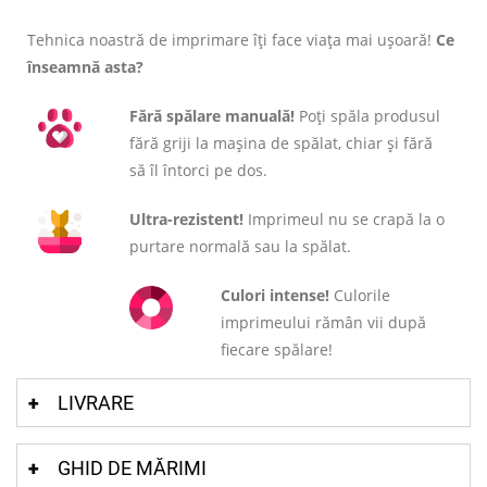
Tehnica noastră de imprimare îți face viața mai ușoară!
Ce
înseamnă asta?
Fără spălare manuală!
Poți spăla produsul
fără griji la mașina de spălat, chiar și fără
să îl întorci pe dos.
Ultra-rezistent!
Imprimeul nu se crapă la o
purtare normală sau la spălat.
Culori intense!
Culorile
imprimeului rămân vii după
fiecare spălare!
LIVRARE
GHID DE MĂRIMI