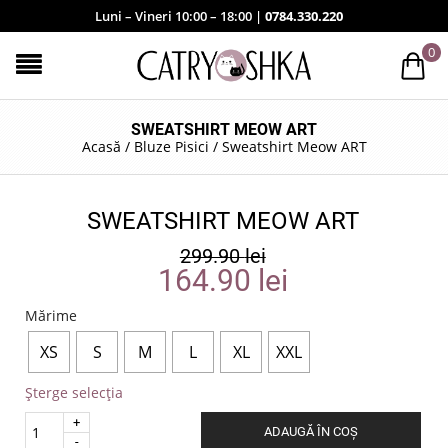
Luni – Vineri 10:00 – 18:00 |
0784.330.220
0
SWEATSHIRT MEOW ART
Acasă
/
Bluze Pisici
/
Sweatshirt Meow ART
SWEATSHIRT MEOW ART
299.90
lei
164.90
lei
Mărime
XS
S
M
L
XL
XXL
Șterge selecția
Quantity
ADAUGĂ ÎN COȘ