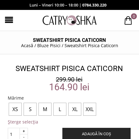
Luni – Vineri 10:00 – 18:00 |
0784.330.220
0
SWEATSHIRT PISICA CATICORN
Acasă
/
Bluze Pisici
/
Sweatshirt Pisica Caticorn
SWEATSHIRT PISICA CATICORN
299.90
lei
164.90
lei
Mărime
XS
S
M
L
XL
XXL
Șterge selecția
Quantity
ADAUGĂ ÎN COȘ