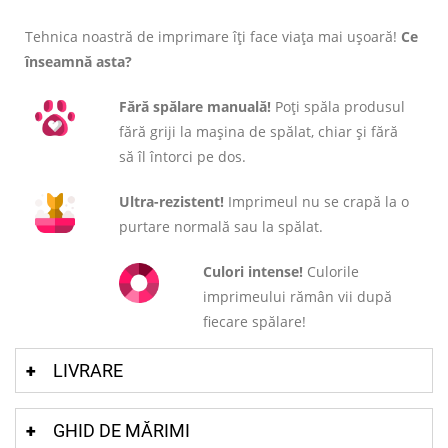
Tehnica noastră de imprimare îți face viața mai ușoară!
Ce
înseamnă asta?
Fără spălare manuală!
Poți spăla produsul
fără griji la mașina de spălat, chiar și fără
să îl întorci pe dos.
Ultra-rezistent!
Imprimeul nu se crapă la o
purtare normală sau la spălat.
Culori intense!
Culorile
imprimeului rămân vii după
fiecare spălare!
LIVRARE
GHID DE MĂRIMI