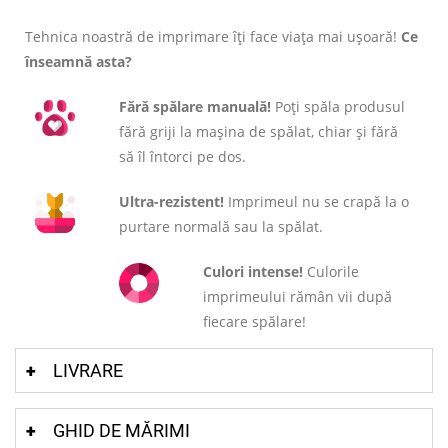
Tehnica noastră de imprimare îți face viața mai ușoară!
Ce
înseamnă asta?
Fără spălare manuală!
Poți spăla produsul
fără griji la mașina de spălat, chiar și fără
să îl întorci pe dos.
Ultra-rezistent!
Imprimeul nu se crapă la o
purtare normală sau la spălat.
Culori intense!
Culorile
imprimeului rămân vii după
fiecare spălare!
LIVRARE
GHID DE MĂRIMI