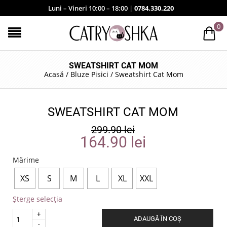
Luni – Vineri 10:00 – 18:00 |
0784.330.220
0
SWEATSHIRT CAT MOM
Acasă
/
Bluze Pisici
/
Sweatshirt Cat Mom
SWEATSHIRT CAT MOM
299.90
lei
164.90
lei
Mărime
XS
S
M
L
XL
XXL
Șterge selecția
Quantity
ADAUGĂ ÎN COȘ