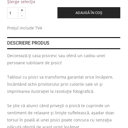
Șterge selecția
Quantity
ADAUGĂ ÎN COȘ
.
Prețul include TVA
DESCRIERE PRODUS
Decorează-ți casa pisicesc sau oferă un cadou unei
persoane iubitoare de pisici!
Tabloul cu pisici va transforma garantat orice încăpere,
încântând ochii privitorului prin culorile sale vii și
imprimarea ilustrației la rezoluție fotografică.
Se știe că atunci când privești o pisică te cuprinde un
sentiment de relaxare și liniște sufletească, așadar doar
torsul în poală al unei pisici poate concura cu senzația
plăcută oferită de acest print înrămat.