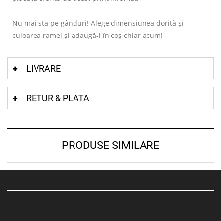
Nu mai sta pe gânduri! Alege dimensiunea dorită și
culoarea ramei și adaugă-l în coș chiar acum!
LIVRARE
RETUR & PLATA
PRODUSE SIMILARE