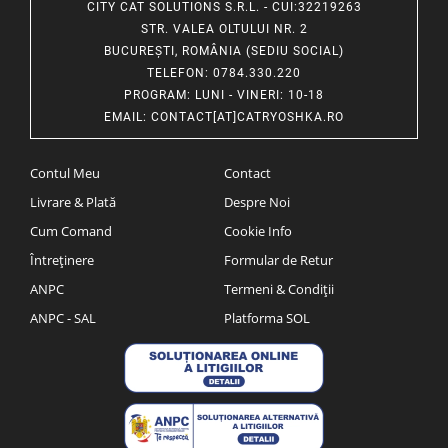
CITY CAT SOLUTIONS S.R.L. - CUI:32219263
STR. VALEA OLTULUI NR. 2
BUCUREȘTI, ROMÂNIA (SEDIU SOCIAL)
TELEFON
: 0784.330.220
PROGRAM
: LUNI - VINERI: 10-18
EMAIL
:
CONTACT[AT]CATRYOSHKA.RO
Contul Meu
Contact
Livrare & Plată
Despre Noi
Cum Comand
Cookie Info
Întreținere
Formular de Retur
ANPC
Termeni & Condiții
ANPC - SAL
Platforma SOL