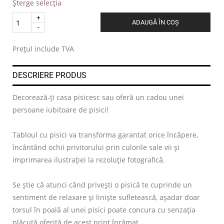
Șterge selecția
Quantity
ADAUGĂ ÎN COȘ
.
Prețul include TVA
DESCRIERE PRODUS
Decorează-ți casa pisicesc sau oferă un cadou unei
persoane iubitoare de pisici!
Tabloul cu pisici va transforma garantat orice încăpere,
încântând ochii privitorului prin culorile sale vii și
imprimarea ilustrației la rezoluție fotografică.
Se știe că atunci când privești o pisică te cuprinde un
sentiment de relaxare și liniște sufletească, așadar doar
torsul în poală al unei pisici poate concura cu senzația
plăcută oferită de acest print înrămat.