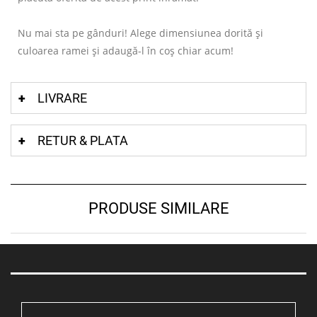
Nu mai sta pe gânduri! Alege dimensiunea dorită și
culoarea ramei și adaugă-l în coș chiar acum!
LIVRARE
RETUR & PLATA
PRODUSE SIMILARE