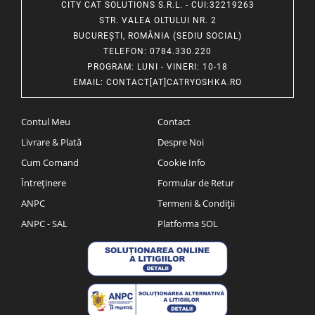
CITY CAT SOLUTIONS S.R.L. - CUI:32219263
STR. VALEA OLTULUI NR. 2
BUCUREȘTI, ROMÂNIA (SEDIU SOCIAL)
TELEFON
: 0784.330.220
PROGRAM
: LUNI - VINERI: 10-18
EMAIL
:
CONTACT[AT]CATRYOSHKA.RO
Contul Meu
Contact
Livrare & Plată
Despre Noi
Cum Comand
Cookie Info
Întreținere
Formular de Retur
ANPC
Termeni & Condiții
ANPC - SAL
Platforma SOL