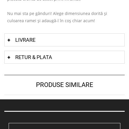
Nu mai sta pe gânduri! Alege dimensiunea dorită și
culoarea ramei și adaugă-l în coș chiar acum!
LIVRARE
RETUR & PLATA
PRODUSE SIMILARE