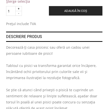
Șterge selecția
Quantity
ADAUGĂ ÎN COȘ
.
Prețul include TVA
DESCRIERE PRODUS
Decorează-ți casa pisicesc sau oferă un cadou unei
persoane iubitoare de pisici!
Tabloul cu pisici va transforma garantat orice încăpere,
încântând ochii privitorului prin culorile sale vii și
imprimarea ilustrației la rezoluție fotografică.
Se știe că atunci când privești o pisică te cuprinde un
sentiment de relaxare și liniște sufletească, așadar doar
torsul în poală al unei pisici poate concura cu senzația
plăcută oferită de acest print înrămat.