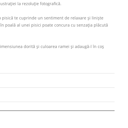
ustrației la rezoluție fotografică.
o pisică te cuprinde un sentiment de relaxare și liniște
 în poală al unei pisici poate concura cu senzația plăcută
imensiunea dorită și culoarea ramei și adaugă-l în coș