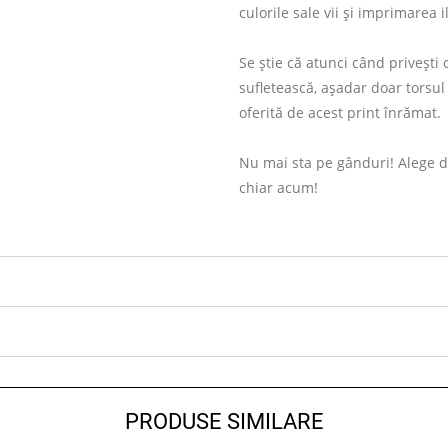
culorile sale vii și imprimarea il
Se știe că atunci când privești 
sufletească, așadar doar torsul
oferită de acest print înrămat.
Nu mai sta pe gânduri! Alege d
chiar acum!
PRODUSE SIMILARE