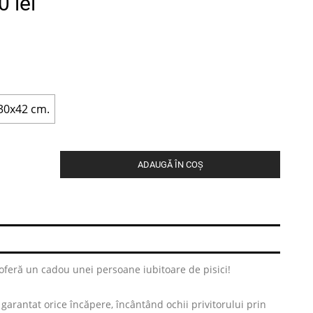
90
lei
30x42 cm.
ADAUGĂ ÎN COȘ
oferă un cadou unei persoane iubitoare de pisici!
 garantat orice încăpere, încântând ochii privitorului prin