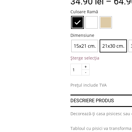
34.90
lei
–
64.
Culoare Ramă
Dimensiune
15x21 cm.
21x30 cm.
Șterge selecția
Quantity
.
Prețul include TVA
DESCRIERE PRODUS
Decorează-ți casa pisicesc sau 
Tabloul cu pisici va transforma