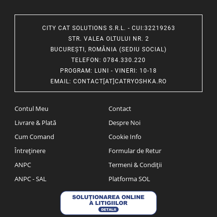
CITY CAT SOLUTIONS S.R.L. - CUI:32219263
STR. VALEA OLTULUI NR. 2
BUCUREȘTI, ROMÂNIA (SEDIU SOCIAL)
TELEFON
: 0784.330.220
PROGRAM
: LUNI - VINERI: 10-18
EMAIL
:
CONTACT[AT]CATRYOSHKA.RO
Contul Meu
Contact
Livrare & Plată
Despre Noi
Cum Comand
Cookie Info
Întreținere
Formular de Retur
ANPC
Termeni & Condiții
ANPC - SAL
Platforma SOL