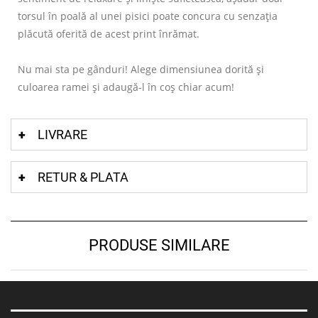
torsul în poală al unei pisici poate concura cu senzația
plăcută oferită de acest print înrămat.
Nu mai sta pe gânduri! Alege dimensiunea dorită și
culoarea ramei și adaugă-l în coș chiar acum!
LIVRARE
RETUR & PLATA
PRODUSE SIMILARE