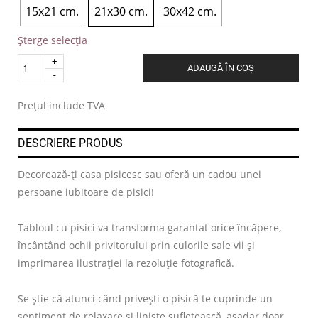
15x21 cm.
21x30 cm.
30x42 cm.
Șterge selecția
Quantity
ADAUGĂ ÎN COȘ
.
Prețul include TVA
DESCRIERE PRODUS
Decorează-ți casa pisicesc sau oferă un cadou unei
persoane iubitoare de pisici!
Tabloul cu pisici va transforma garantat orice încăpere,
încântând ochii privitorului prin culorile sale vii și
imprimarea ilustrației la rezoluție fotografică.
Se știe că atunci când privești o pisică te cuprinde un
sentiment de relaxare și liniște sufletească, așadar doar