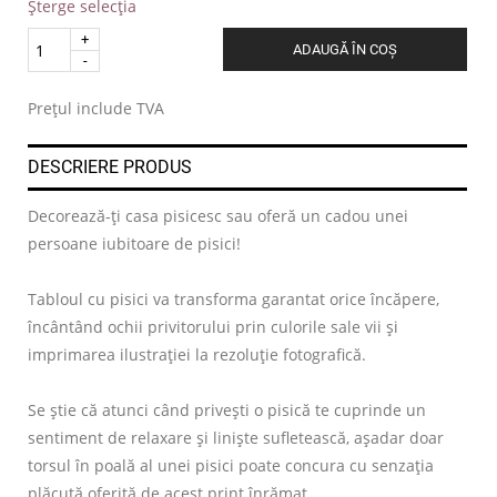
Șterge selecția
Quantity
ADAUGĂ ÎN COȘ
.
Prețul include TVA
DESCRIERE PRODUS
Decorează-ți casa pisicesc sau oferă un cadou unei
persoane iubitoare de pisici!
Tabloul cu pisici va transforma garantat orice încăpere,
încântând ochii privitorului prin culorile sale vii și
imprimarea ilustrației la rezoluție fotografică.
Se știe că atunci când privești o pisică te cuprinde un
sentiment de relaxare și liniște sufletească, așadar doar
torsul în poală al unei pisici poate concura cu senzația
plăcută oferită de acest print înrămat.