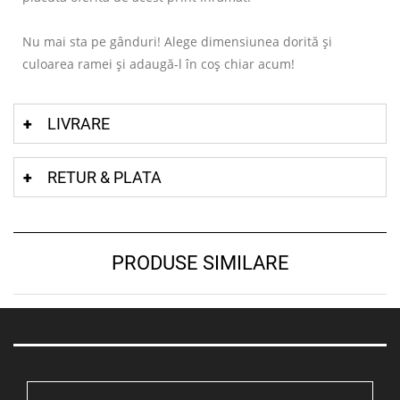
Nu mai sta pe gânduri! Alege dimensiunea dorită și
culoarea ramei și adaugă-l în coș chiar acum!
LIVRARE
RETUR & PLATA
PRODUSE SIMILARE