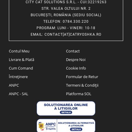
CITY CAT SOLUTIONS S.R.L. - CUI:32219263
STR. VALEA OLTULUI NR. 2
BUCUREȘTI, ROMÂNIA (SEDIU SOCIAL)
TELEFON
: 0784.330.220
PROGRAM
: LUNI - VINERI: 10-18
EMAIL
:
CONTACT[AT]CATRYOSHKA.RO
Contul Meu
Contact
Livrare & Plată
Despre Noi
Cum Comand
Cookie Info
Întreținere
Formular de Retur
ANPC
Termeni & Condiții
ANPC - SAL
Platforma SOL