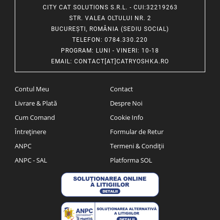
CITY CAT SOLUTIONS S.R.L. - CUI:32219263
STR. VALEA OLTULUI NR. 2
BUCUREȘTI, ROMÂNIA (SEDIU SOCIAL)
TELEFON
: 0784.330.220
PROGRAM
: LUNI - VINERI: 10-18
EMAIL
:
CONTACT[AT]CATRYOSHKA.RO
Contul Meu
Contact
Livrare & Plată
Despre Noi
Cum Comand
Cookie Info
Întreținere
Formular de Retur
ANPC
Termeni & Condiții
ANPC - SAL
Platforma SOL