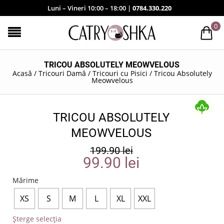
Luni – Vineri 10:00 – 18:00 |
0784.330.220
0
TRICOU ABSOLUTELY MEOWVELOUS
Acasă
/
Tricouri Damă
/
Tricouri cu Pisici
/
Tricou Absolutely
Meowvelous
TRICOU ABSOLUTELY
MEOWVELOUS
199.90
lei
99.90
lei
Mărime
XS
S
M
L
XL
XXL
Șterge selecția