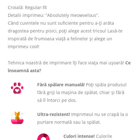
Croială: Regular-fit
Detalii imprimeu: “Absolutely meowvelous”.
Când cuvintele nu sunt suficiente pentru a-ți arăta
dragostea pentru pisici, poți alege acest tricou! Lasă-te
inspirată de frumoasa viață a felinelor și alege un
imprimeu cool!
Tehnica noastră de imprimare îți face viața mai ușoară!
Ce
înseamnă asta?
Fără spălare manuală!
Poți spăla produsul
fără griji la mașina de spălat, chiar și fără
să îl întorci pe dos.
Ultra-rezistent!
Imprimeul nu se crapă la o
purtare normală sau la spălat.
Culori intense!
Culorile