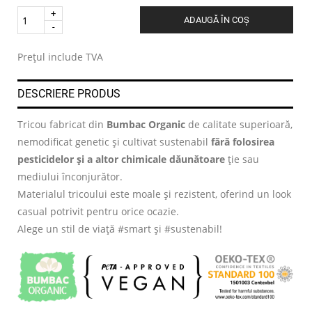
Quantity
ADAUGĂ ÎN COȘ
.
Prețul include TVA
DESCRIERE PRODUS
Tricou fabricat din
Bumbac Organic
de calitate superioară,
nemodificat genetic și cultivat sustenabil
fără folosirea
pesticidelor și a altor chimicale dăunătoare
ție sau
mediului înconjurător.
Materialul tricoului este moale și rezistent, oferind un look
casual potrivit pentru orice ocazie.
Alege un stil de viață #smart și #sustenabil!