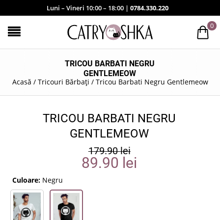
Luni – Vineri 10:00 – 18:00 |
0784.330.220
0
TRICOU BARBATI NEGRU
GENTLEMEOW
Acasă
/
Tricouri Bărbați
/
Tricou Barbati Negru Gentlemeow
TRICOU BARBATI NEGRU
GENTLEMEOW
179.90
lei
89.90
lei
Culoare:
Negru