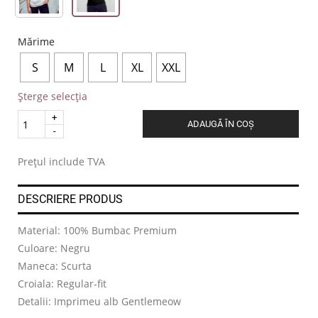
Mărime
S
M
L
XL
XXL
Șterge selecția
Quantity
ADAUGĂ ÎN COȘ
.
Prețul include TVA
DESCRIERE PRODUS
Material: 100% Bumbac Premium
Culoare: Negru
Maneca: Scurta
Croiala: Regular-fit
Detalii: Imprimeu alb Gentlemeow