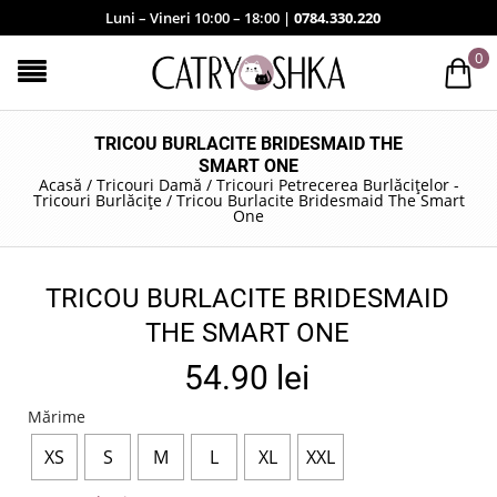
Luni – Vineri 10:00 – 18:00 |
0784.330.220
0
TRICOU BURLACITE BRIDESMAID THE
SMART ONE
Acasă
/
Tricouri Damă
/
Tricouri Petrecerea Burlăcițelor -
Tricouri Burlăcițe
/
Tricou Burlacite Bridesmaid The Smart
One
TRICOU BURLACITE BRIDESMAID
THE SMART ONE
54.90
lei
Mărime
XS
S
M
L
XL
XXL