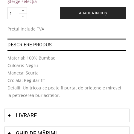
Șterge selecția
Quantity
ADAUGĂ ÎN COȘ
.
Prețul include TVA
DESCRIERE PRODUS
Material: 100% Bumbac
Culoare: Negru
Maneca: Scurta
Croiala: Regular-fit
Detalii: Un tricou ce poate fi purtat de prietenele miresei
la petrecerea burlacitelor.
LIVRARE
GHID DE MĂRIMI