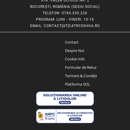
STR. VALEA OLTULUI NR. 2
BUCUREȘTI, ROMÂNIA (SEDIU SOCIAL)
TELEFON
: 0784.330.220
PROGRAM
: LUNI - VINERI: 10-18
EMAIL
:
CONTACT[AT]CATRYOSHKA.RO
Contact
Despre Noi
Cookie Info
Formular de Retur
Termeni & Condiții
Platforma SOL