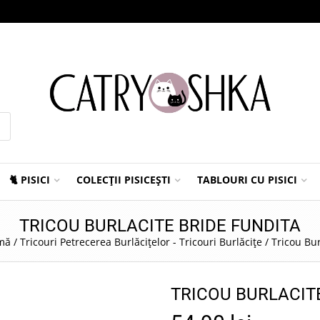
🐈 PISICI
COLECȚII PISICEȘTI
TABLOURI CU PISICI
TRICOU BURLACITE BRIDE FUNDITA
mă
/
Tricouri Petrecerea Burlăcițelor - Tricouri Burlăcițe
/
Tricou Bur
TRICOU BURLACIT