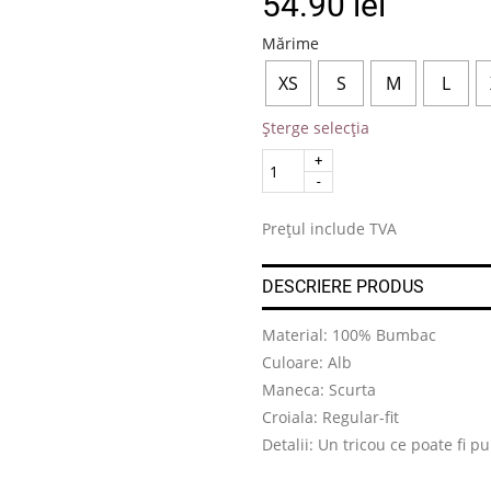
54.90
lei
Mărime
XS
S
M
L
Șterge selecția
Quantity
.
Prețul include TVA
DESCRIERE PRODUS
Material: 100% Bumbac
Culoare: Alb
Maneca: Scurta
Croiala: Regular-fit
Detalii: Un tricou ce poate fi p