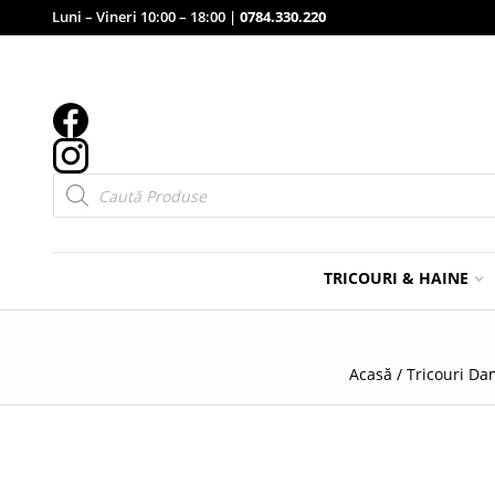
Luni – Vineri 10:00 – 18:00 |
0784.330.220
Products
search
TRICOURI & HAINE
Acasă
/
Tricouri Da