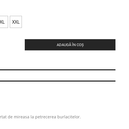
XL
XXL
ADAUGĂ ÎN COȘ
urtat de mireasa la petrecerea burlacitelor.