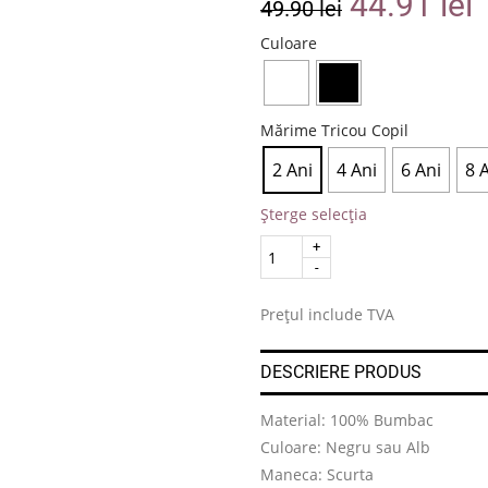
44.91
lei
49.90
lei
Culoare
Mărime Tricou Copil
2 Ani
4 Ani
6 Ani
8 
Șterge selecția
Quantity
.
Prețul include TVA
DESCRIERE PRODUS
Material: 100% Bumbac
Culoare: Negru sau Alb
Maneca: Scurta