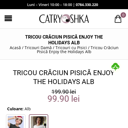
Luni – Vineri 10:00 – 18:00 |
0784.330.220
0
TRICOU CRĂCIUN PISICĂ ENJOY THE
HOLIDAYS ALB
Acasă
/
Tricouri Damă
/
Tricouri cu Pisici
/
Tricou Crăciun
Pisică Enjoy the Holidays Alb
TRICOU CRĂCIUN PISICĂ ENJOY
THE HOLIDAYS ALB
199.90
lei
99.90
lei
Culoare:
Alb