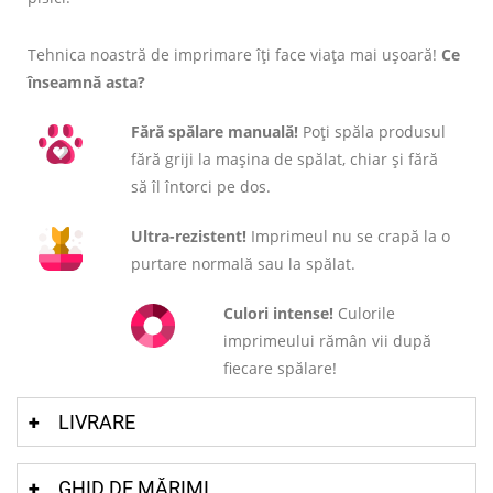
Tehnica noastră de imprimare îți face viața mai ușoară!
Ce
înseamnă asta?
Fără spălare manuală!
Poți spăla produsul
fără griji la mașina de spălat, chiar și fără
să îl întorci pe dos.
Ultra-rezistent!
Imprimeul nu se crapă la o
purtare normală sau la spălat.
Culori intense!
Culorile
imprimeului rămân vii după
fiecare spălare!
LIVRARE
GHID DE MĂRIMI