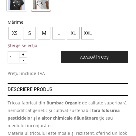
Mărime
XS
S
M
L
XL
XXL
Șterge selecția
Quantity
ADAUGĂ ÎN COȘ
.
Prețul include TVA
DESCRIERE PRODUS
Tricou fabricat din
Bumbac Organic
de calitate superioară,
nemodificat genetic și cultivat sustenabil
fără folosirea
pesticidelor și a altor chimicale dăunătoare
ție sau
mediului înconjurător.
Materialul tricoului este moale și rezistent, oferind un look