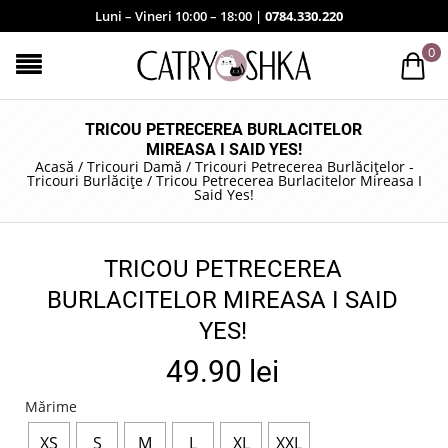
Luni – Vineri 10:00 – 18:00 |
0784.330.220
0
TRICOU PETRECEREA BURLACITELOR
MIREASA I SAID YES!
Acasă
/
Tricouri Damă
/
Tricouri Petrecerea Burlăcițelor -
Tricouri Burlăcițe
/
Tricou Petrecerea Burlacitelor Mireasa I
Said Yes!
TRICOU PETRECEREA
BURLACITELOR MIREASA I SAID
YES!
49.90
lei
Mărime
XS
S
M
L
XL
XXL