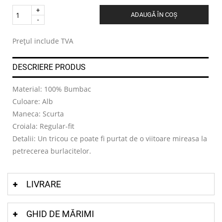
Quantity
ADAUGĂ ÎN COȘ
.
Prețul include TVA
DESCRIERE PRODUS
Material: 100% Bumbac
Culoare: Alb
Maneca: Scurta
Croiala: Regular-fit
Detalii: Un tricou ce poate fi purtat de o viitoare mireasa la
petrecerea burlacitelor.
LIVRARE
GHID DE MĂRIMI