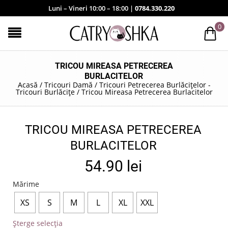
Luni – Vineri 10:00 – 18:00 |
0784.330.220
0
TRICOU MIREASA PETRECEREA
BURLACITELOR
Acasă
/
Tricouri Damă
/
Tricouri Petrecerea Burlăcițelor -
Tricouri Burlăcițe
/
Tricou Mireasa Petrecerea Burlacitelor
TRICOU MIREASA PETRECEREA
BURLACITELOR
54.90
lei
Mărime
XS
S
M
L
XL
XXL
Șterge selecția