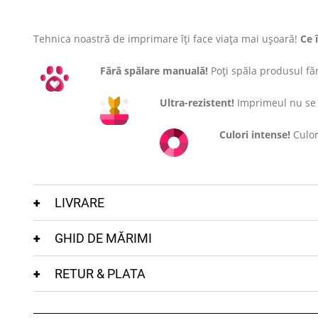
Tehnica noastră de imprimare îți face viața mai ușoară!
Ce 
Fără spălare manuală!
Poți spăla produsul fără
Ultra-rezistent!
Imprimeul nu se c
Culori intense!
Culor
LIVRARE
GHID DE MĂRIMI
RETUR & PLATA