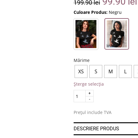
99.90
lei
199.90
lei
Culoare Produs:
Negru
Mărime
XS
S
M
L
Șterge selecția
Quantity
.
Prețul include TVA
DESCRIERE PRODUS