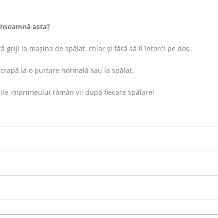
înseamnă asta?
 griji la mașina de spălat, chiar și fără să îl întorci pe dos.
rapă la o purtare normală sau la spălat.
ile imprimeului rămân vii după fiecare spălare!