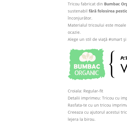
Tricou fabricat din
Bumbac Org
sustenabil
fără folosirea pesti
înconjurător.
Materialul tricoului este moale 
ocazie.
Alege un stil de viață #smart ș
Croiala: Regular-fit
Detalii imprimeu: Tricou cu imp
Rasfata-te cu un tricou imprima
Creeaza cu ajutorul acestui tric
lejera la birou.