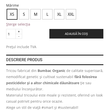
Mărime
XS
S
M
L
XL
XXL
Șterge selecția
Quantity
ADAUGĂ ÎN COȘ
.
Prețul include TVA
DESCRIERE PRODUS
Tricou fabricat din
Bumbac Organic
de calitate superioară,
nemodificat genetic și cultivat sustenabil
fără folosirea
pesticidelor și a altor chimicale dăunătoare
ție sau
mediului înconjurător.
Materialul tricoului este moale și rezistent, oferind un look
casual potrivit pentru orice ocazie.
Alege un stil de viață #smart și #sustenabil!