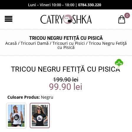
Luni – Vineri 10:00 – 18:00 |
0784.330.220
0
TRICOU NEGRU FETIȚĂ CU PISICĂ
Acasă
/
Tricouri Damă
/
Tricouri cu Pisici
/
Tricou Negru Fetiță
cu Pisică
TRICOU NEGRU FETIȚĂ CU PISICĂ
199.90
lei
99.90
lei
Culoare Produs:
Negru