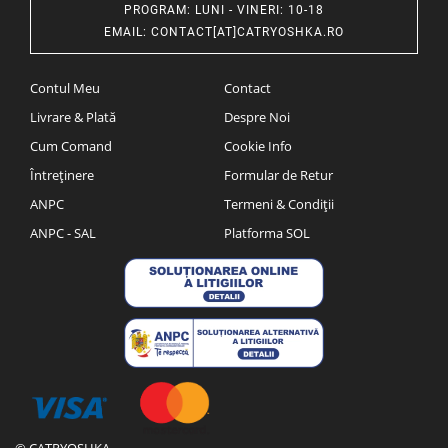
PROGRAM
: LUNI - VINERI: 10-18
EMAIL
:
CONTACT[AT]CATRYOSHKA.RO
Contul Meu
Contact
Livrare & Plată
Despre Noi
Cum Comand
Cookie Info
Întreținere
Formular de Retur
ANPC
Termeni & Condiții
ANPC - SAL
Platforma SOL