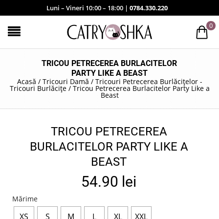
Luni – Vineri 10:00 – 18:00 |
0784.330.220
0
TRICOU PETRECEREA BURLACITELOR
PARTY LIKE A BEAST
Acasă
/
Tricouri Damă
/
Tricouri Petrecerea Burlăcițelor -
Tricouri Burlăcițe
/
Tricou Petrecerea Burlacitelor Party Like a
Beast
TRICOU PETRECEREA
BURLACITELOR PARTY LIKE A
BEAST
54.90
lei
Mărime
XS
S
M
L
XL
XXL