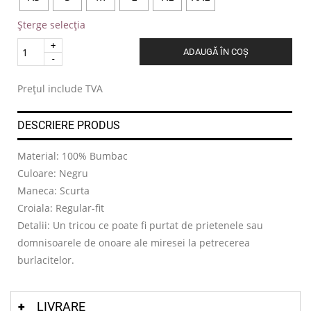
Șterge selecția
Quantity
ADAUGĂ ÎN COȘ
.
Prețul include TVA
DESCRIERE PRODUS
Material: 100% Bumbac
Culoare: Negru
Maneca: Scurta
Croiala: Regular-fit
Detalii: Un tricou ce poate fi purtat de prietenele sau
domnisoarele de onoare ale miresei la petrecerea
burlacitelor.
LIVRARE