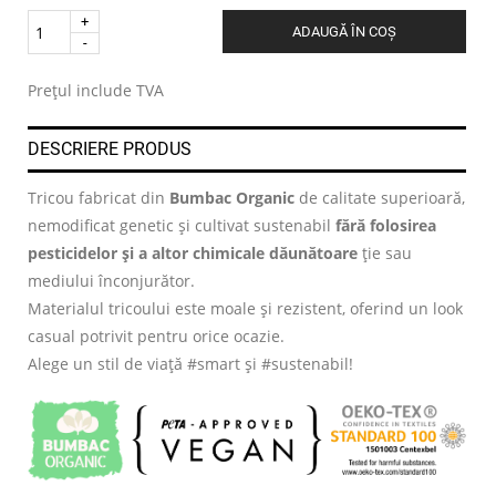
Quantity
ADAUGĂ ÎN COȘ
.
Prețul include TVA
DESCRIERE PRODUS
Tricou fabricat din
Bumbac Organic
de calitate superioară,
nemodificat genetic și cultivat sustenabil
fără folosirea
pesticidelor și a altor chimicale dăunătoare
ție sau
mediului înconjurător.
Materialul tricoului este moale și rezistent, oferind un look
casual potrivit pentru orice ocazie.
Alege un stil de viață #smart și #sustenabil!