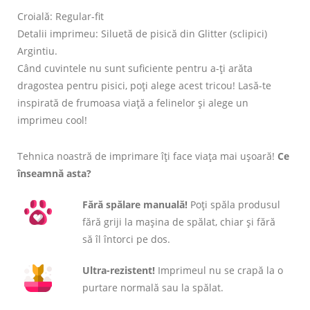
Croială: Regular-fit
Detalii imprimeu: Siluetă de pisică din Glitter (sclipici)
Argintiu.
Când cuvintele nu sunt suficiente pentru a-ți arăta
dragostea pentru pisici, poți alege acest tricou! Lasă-te
inspirată de frumoasa viață a felinelor și alege un
imprimeu cool!
Tehnica noastră de imprimare îți face viața mai ușoară!
Ce
înseamnă asta?
Fără spălare manuală!
Poți spăla produsul
fără griji la mașina de spălat, chiar și fără
să îl întorci pe dos.
Ultra-rezistent!
Imprimeul nu se crapă la o
purtare normală sau la spălat.