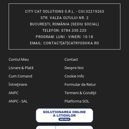
CITY CAT SOLUTIONS S.R.L. - CUI:32219263
STR. VALEA OLTULUI NR. 2
BUCUREȘTI, ROMÂNIA (SEDIU SOCIAL)
TELEFON
: 0784.330.220
PROGRAM
: LUNI - VINERI: 10-18
EMAIL
:
CONTACT[AT]CATRYOSHKA.RO
Contul Meu
Contact
Livrare & Plată
Despre Noi
Cum Comand
Cookie Info
Întreținere
Formular de Retur
ANPC
Termeni & Condiții
ANPC - SAL
Platforma SOL