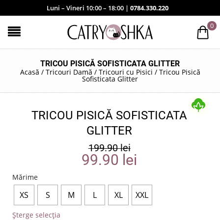
Luni – Vineri 10:00 – 18:00 |
0784.330.220
0
TRICOU PISICĂ SOFISTICATA GLITTER
Acasă
/
Tricouri Damă
/
Tricouri cu Pisici
/
Tricou Pisică
Sofisticata Glitter
TRICOU PISICĂ SOFISTICATA
GLITTER
199.90
lei
99.90
lei
Mărime
XS
S
M
L
XL
XXL
Șterge selecția