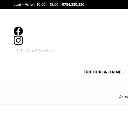
Luni – Vineri 10:00 – 18:00 |
0784.330.220
Products
search
TRICOURI & HAINE
Aca