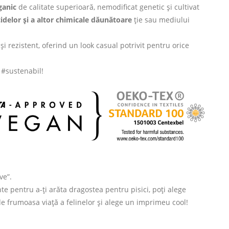
anic
de calitate superioară, nemodificat genetic și cultivat
cidelor și a altor chimicale dăunătoare
ție sau mediului
și rezistent, oferind un look casual potrivit pentru orice
i #sustenabil!
ve”.
te pentru a-ți arăta dragostea pentru pisici, poți alege
 de frumoasa viață a felinelor și alege un imprimeu cool!