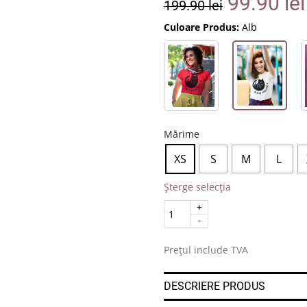
99.90
lei
199.90
lei
Culoare Produs:
Alb
Mărime
XS
S
M
L
Șterge selecția
Quantity
.
Prețul include TVA
DESCRIERE PRODUS