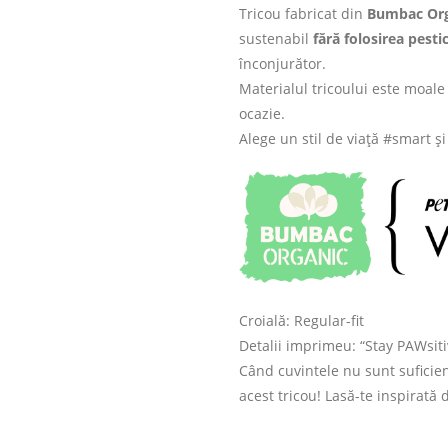
Tricou fabricat din
Bumbac Org
sustenabil
fără folosirea pesti
înconjurător.
Materialul tricoului este moale 
ocazie.
Alege un stil de viață #smart ș
Croială: Regular-fit
Detalii imprimeu: “Stay PAWsiti
Când cuvintele nu sunt suficien
acest tricou! Lasă-te inspirată