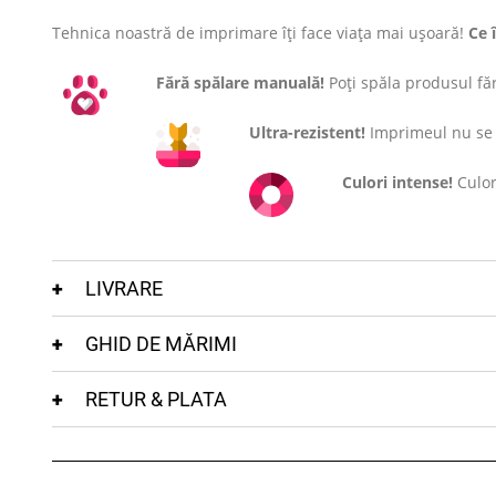
Tehnica noastră de imprimare îți face viața mai ușoară!
Ce 
Fără spălare manuală!
Poți spăla produsul fără
Ultra-rezistent!
Imprimeul nu se c
Culori intense!
Culor
LIVRARE
GHID DE MĂRIMI
RETUR & PLATA