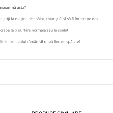
înseamnă asta?
 griji la mașina de spălat, chiar și fără să îl întorci pe dos.
rapă la o purtare normală sau la spălat.
ile imprimeului rămân vii după fiecare spălare!