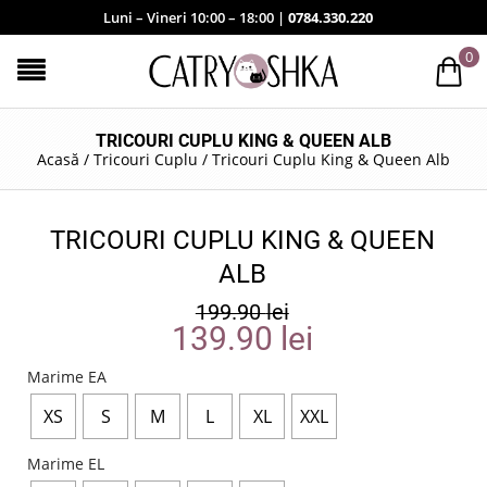
Luni – Vineri 10:00 – 18:00 |
0784.330.220
0
TRICOURI CUPLU KING & QUEEN ALB
Acasă
/
Tricouri Cuplu
/
Tricouri Cuplu King & Queen Alb
TRICOURI CUPLU KING & QUEEN
ALB
199.90
lei
139.90
lei
Marime EA
XS
S
M
L
XL
XXL
Marime EL