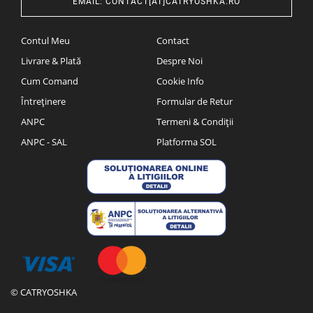
EMAIL
:
CONTACT[AT]CATRYOSHKA.RO
Contul Meu
Contact
Livrare & Plată
Despre Noi
Cum Comand
Cookie Info
Întreținere
Formular de Retur
ANPC
Termeni & Condiții
ANPC - SAL
Platforma SOL
© CATRYOSHKA