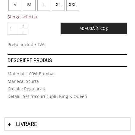
S
M
L
XL
XXL
Șterge selecția
Quantity
ADAUGĂ ÎN COȘ
.
Prețul include TVA
DESCRIERE PRODUS
Material: 100% Bumbac
Maneca: Scurta
Croiala: Regular-fit
Detalii: Set tricouri cuplu King & Queen
LIVRARE