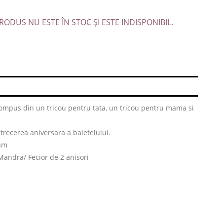
RODUS NU ESTE ÎN STOC ȘI ESTE INDISPONIBIL.
 compus din un tricou pentru tata, un tricou pentru mama si
trecerea aniversara a baietelului.
um
andra/ Fecior de 2 anisori