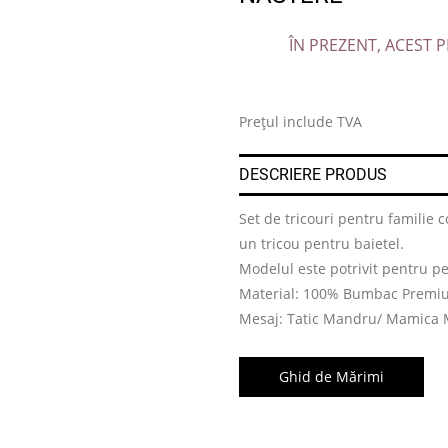
ÎN PREZENT, ACEST P
.
Prețul include TVA
DESCRIERE PRODUS
Set de tricouri pentru familie
un tricou pentru baietel.
Modelul este potrivit pentru pe
Material: 100% Bumbac Premi
Mesaj: Tatic Mandru/ Mamica M
Ghid de Mărimi