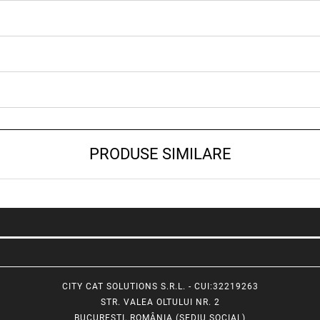
PRODUSE SIMILARE
CITY CAT SOLUTIONS S.R.L. - CUI:32219263
STR. VALEA OLTULUI NR. 2
BUCUREȘTI, ROMÂNIA (SEDIU SOCIAL)