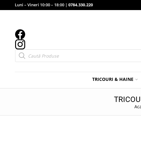
Luni – Vineri 10:00 – 18:00 |
0784.330.220
Products
search
TRICOURI & HAINE
TRICOU
Ac