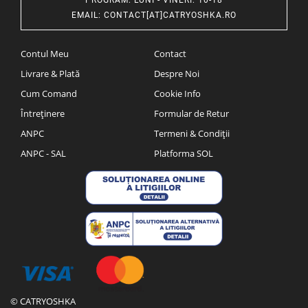
PROGRAM
: LUNI - VINERI: 10-18
EMAIL
:
CONTACT[AT]CATRYOSHKA.RO
Contul Meu
Contact
Livrare & Plată
Despre Noi
Cum Comand
Cookie Info
Întreținere
Formular de Retur
ANPC
Termeni & Condiții
ANPC - SAL
Platforma SOL
© CATRYOSHKA