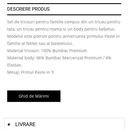
DESCRIERE PRODUS
Set de tricouri pentru familie compus din un tricou pentru
tata, un tricou pentru mama si un body pentru bebelus.
Modelul este potrivit pentru aniversarea primului Paste in
familie al fetitei sau al baietelului.
Material tricouri: 100% Bumbac Premium
Material body: 96% Bumbac Mercerizat Premium / 4%
Elastan.
Mesaj: Primul Paste in 3
Ghid de Mărimi
LIVRARE