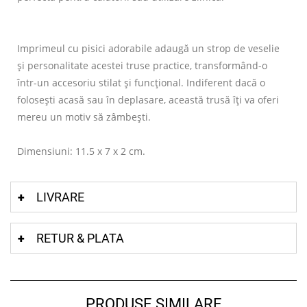
Imprimeul cu pisici adorabile adaugă un strop de veselie
și personalitate acestei truse practice, transformând-o
într-un accesoriu stilat și funcțional. Indiferent dacă o
folosești acasă sau în deplasare, această trusă îți va oferi
mereu un motiv să zâmbești.
Dimensiuni: 11.5 x 7 x 2 cm.
LIVRARE
RETUR & PLATA
PRODUSE SIMILARE