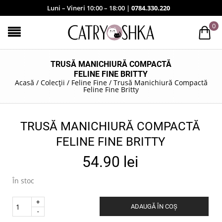
Luni – Vineri 10:00 – 18:00 |
0784.330.220
0
TRUSĂ MANICHIURĂ COMPACTĂ
FELINE FINE BRITTY
Acasă
/
Colecții
/
Feline Fine
/
Trusă Manichiură Compactă
Feline Fine Britty
TRUSĂ MANICHIURĂ COMPACTĂ
FELINE FINE BRITTY
54.90
lei
În stoc
Quantity
ADAUGĂ ÎN COȘ
.