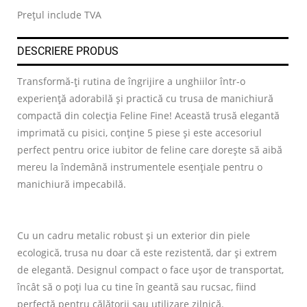
Prețul include TVA
DESCRIERE PRODUS
Transformă-ți rutina de îngrijire a unghiilor într-o
experiență adorabilă și practică cu trusa de manichiură
compactă din colecția Feline Fine! Această trusă elegantă
imprimată cu pisici, conține 5 piese și este accesoriul
perfect pentru orice iubitor de feline care dorește să aibă
mereu la îndemână instrumentele esențiale pentru o
manichiură impecabilă.
Cu un cadru metalic robust și un exterior din piele
ecologică, trusa nu doar că este rezistentă, dar și extrem
de elegantă. Designul compact o face ușor de transportat,
încât să o poți lua cu tine în geantă sau rucsac, fiind
perfectă pentru călătorii sau utilizare zilnică.