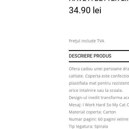
34.90
lei
Prețul include TVA
DESCRIERE PRODUS
Ofera cadou unei persoane drag
calitate. Coperta este confecti
plastifiata mat pentru rezisten
orice intalnire sau la scoala.
Design-ul inedit transforma ace
Mesaj: I Work Hard So My Cat C
Material coperta: Carton
Numar pagini: 60 pagini veline
Tip legatura: Spirala