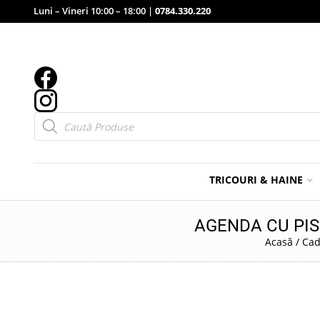
Luni – Vineri 10:00 – 18:00 |
0784.330.220
Products
search
TRICOURI & HAINE
AGENDA CU PIS
Acasă
/
Cad