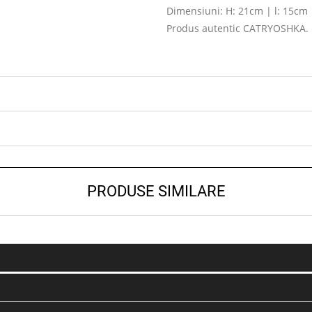
Dimensiuni: H: 21cm | l: 15cm
Produs autentic CATRYOSHKA. 
PRODUSE SIMILARE