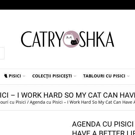
🐈 PISICI
COLECȚII PISICEȘTI
TABLOURI CU PISICI
ICI – I WORK HARD SO MY CAT CAN HAVE
ouri cu Pisici
/
Agenda cu Pisici – I Work Hard So My Cat Can Have A
AGENDA CU PISICI
HAVE A BETTER LI