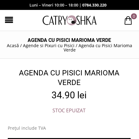
Luni – Vineri 10:00 – 18:00 |
0784.330.220
0
AGENDA CU PISICI MARIOMA VERDE
Acasă
/
Agende si Pixuri cu Pisici
/
Agenda cu Pisici Marioma
Verde
AGENDA CU PISICI MARIOMA
VERDE
34.90
lei
STOC EPUIZAT
Prețul include TVA