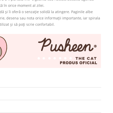
tă în orice moment al zilei.
 și îi oferă o senzație solidă la atingere. Paginile albe
rie, desena sau nota orice informații importante, iar spirala
lizat și să poți scrie confortabil.