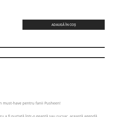
ADAUGĂ ÎN COȘ
n must-have pentru fanii Pusheen!
u a fi purtată într-o geantă sau rucsac, această agendă