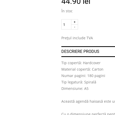
44.90
lei
În stoc
Quantity
.
Prețul include TVA
DESCRIERE PRODUS
Tip copertă: Hardcover
Material copertă: Carton
Numar pagini: 180 pagini
Tip legatură: Spirală
Dimensiune: A5
Această agendă haioasă este u
Cu o dimensiune perfectă pentr