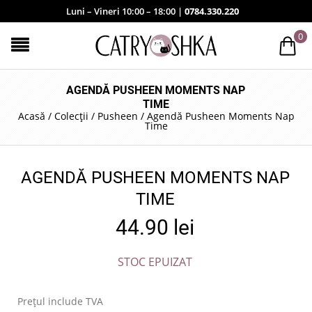
Luni – Vineri 10:00 – 18:00 |
0784.330.220
0
AGENDĂ PUSHEEN MOMENTS NAP
TIME
Acasă
/
Colecții
/
Pusheen
/
Agendă Pusheen Moments Nap
Time
AGENDĂ PUSHEEN MOMENTS NAP
TIME
44.90
lei
STOC EPUIZAT
Prețul include TVA