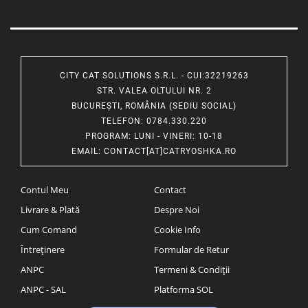
CITY CAT SOLUTIONS S.R.L. - CUI:32219263
STR. VALEA OLTULUI NR. 2
BUCUREȘTI, ROMÂNIA (SEDIU SOCIAL)
TELEFON
: 0784.330.220
PROGRAM
: LUNI - VINERI: 10-18
EMAIL
:
CONTACT[AT]CATRYOSHKA.RO
Contul Meu
Contact
Livrare & Plată
Despre Noi
Cum Comand
Cookie Info
Întreținere
Formular de Retur
ANPC
Termeni & Condiții
ANPC - SAL
Platforma SOL