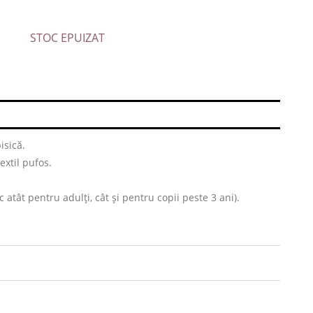
STOC EPUIZAT
isică.
extil pufos.
atât pentru adulți, cât și pentru copii peste 3 ani).