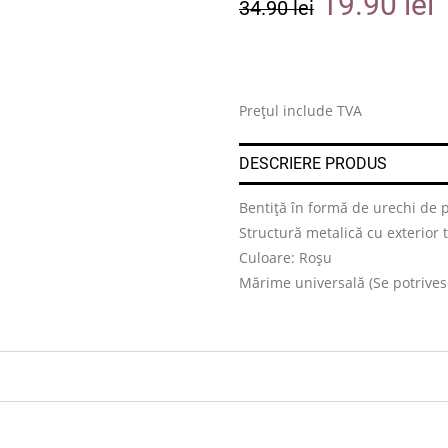
19.90
lei
34.90
lei
Prețul include TVA
DESCRIERE PRODUS
Bentiță în formă de urechi de p
Structură metalică cu exterior t
Culoare: Roșu
Mărime universală (Se potrivesc 