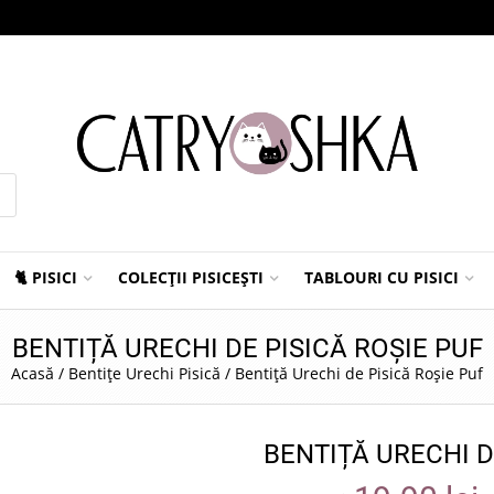
🐈 PISICI
COLECȚII PISICEȘTI
TABLOURI CU PISICI
BENTIȚĂ URECHI DE PISICĂ ROȘIE PUF
Acasă
/
Bentițe Urechi Pisică
/
Bentiță Urechi de Pisică Roșie Puf
BENTIȚĂ URECHI D