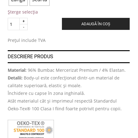
Șterge selecția
Quantity
ADAUGĂ ÎN COȘ
.
Prețul include TVA
DESCRIERE PRODUS
Material:
96% Bumbac Mercerizat Premium / 4% Elastan.
Detalii:
Body-ul este confecționat dintr-un material de
calitate superioară, elastic și moale.
Închidere cu capse în zona inghinală.
Atât materialul cât și imprimeul respectă Standardul
Öeko-Tex® 100 Clasa I fiind foarte potrivit pentru copii.