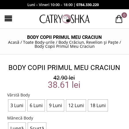
Luni – Vineri 10:00 – 18:00 |
0784.330.220
0
BODY COPII PRIMUL MEU CRACIUN
Acasă
/
Toate Body-urile
/
Body Crăciun, Revelion și Paște
/
Body Copii Primul Meu Craciun
BODY COPII PRIMUL MEU CRACIUN
42.90
lei
38.61
lei
Vârstă Body
3 Luni
6 Luni
9 Luni
12 Luni
18 Luni
Mânecă Body
Lungă
Scurtă