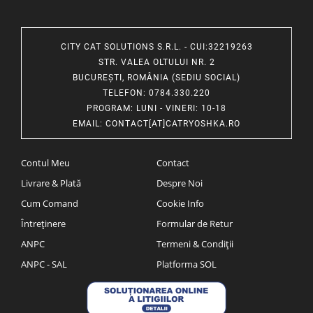
CITY CAT SOLUTIONS S.R.L. - CUI:32219263
STR. VALEA OLTULUI NR. 2
BUCUREȘTI, ROMÂNIA (SEDIU SOCIAL)
TELEFON
: 0784.330.220
PROGRAM
: LUNI - VINERI: 10-18
EMAIL
:
CONTACT[AT]CATRYOSHKA.RO
Contul Meu
Contact
Livrare & Plată
Despre Noi
Cum Comand
Cookie Info
Întreținere
Formular de Retur
ANPC
Termeni & Condiții
ANPC - SAL
Platforma SOL