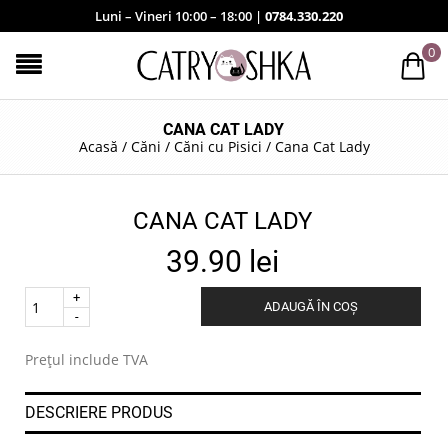
Luni – Vineri 10:00 – 18:00 |
0784.330.220
0
CANA CAT LADY
Acasă
/
Căni
/
Căni cu Pisici
/
Cana Cat Lady
CANA CAT LADY
39.90
lei
Quantity
ADAUGĂ ÎN COȘ
.
Prețul include TVA
DESCRIERE PRODUS