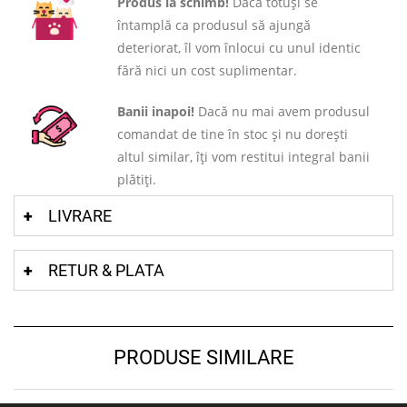
Produs la schimb!
Dacă totuși se
întamplă ca produsul să ajungă
deteriorat, îl vom înlocui cu unul identic
fără nici un cost suplimentar.
Banii inapoi!
Dacă nu mai avem produsul
comandat de tine în stoc și nu dorești
altul similar, îți vom restitui integral banii
plătiți.
LIVRARE
RETUR & PLATA
PRODUSE SIMILARE