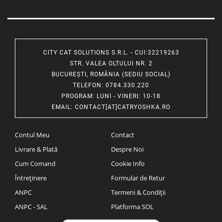
CITY CAT SOLUTIONS S.R.L. - CUI:32219263
STR. VALEA OLTULUI NR. 2
BUCUREȘTI, ROMÂNIA (SEDIU SOCIAL)
TELEFON
: 0784.330.220
PROGRAM
: LUNI - VINERI: 10-18
EMAIL
:
CONTACT[AT]CATRYOSHKA.RO
Contul Meu
Contact
Livrare & Plată
Despre Noi
Cum Comand
Cookie Info
Întreținere
Formular de Retur
ANPC
Termeni & Condiții
ANPC - SAL
Platforma SOL