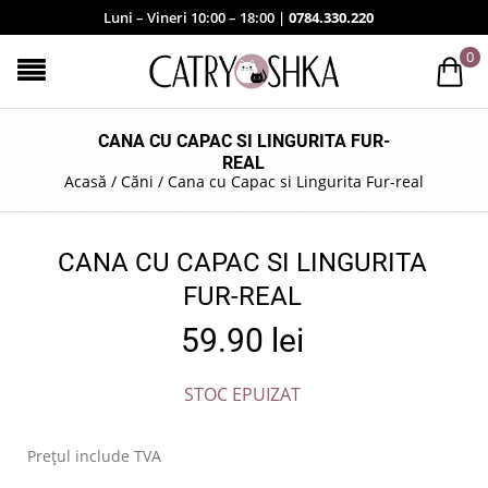
Luni – Vineri 10:00 – 18:00 |
0784.330.220
0
CANA CU CAPAC SI LINGURITA FUR-
REAL
Acasă
/
Căni
/
Cana cu Capac si Lingurita Fur-real
CANA CU CAPAC SI LINGURITA
FUR-REAL
59.90
lei
STOC EPUIZAT
Prețul include TVA