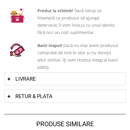
Produs la schimb!
Dacă totuși se
întamplă ca produsul să ajungă
deteriorat, îl vom înlocui cu unul identic
fără nici un cost suplimentar.
Banii inapoi!
Dacă nu mai avem produsul
comandat de tine în stoc și nu dorești
altul similar, îți vom restitui integral banii
plătiți.
LIVRARE
RETUR & PLATA
PRODUSE SIMILARE