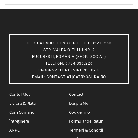
CITY CAT SOLUTIONS S.R.L. - CUI:32219263
STR. VALEA OLTULUI NR. 2
BUCUREȘTI, ROMÂNIA (SEDIU SOCIAL)
TELEFON
: 0784.330.220
PROGRAM
: LUNI - VINERI: 10-18
EMAIL
:
CONTACT[AT]CATRYOSHKA.RO
Contul Meu
Contact
Livrare & Plată
Despre Noi
Cum Comand
Cookie Info
Întreținere
Formular de Retur
ANPC
Termeni & Condiții